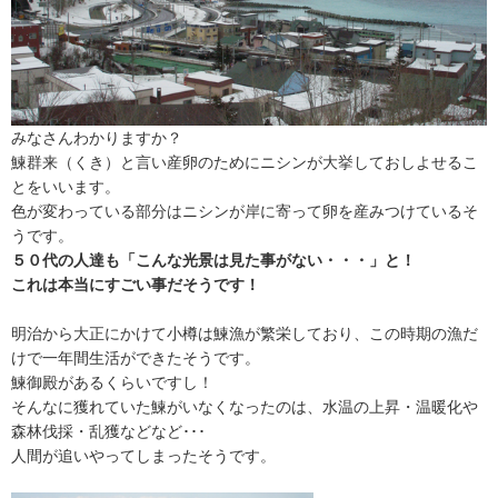
みなさんわかりますか？
鰊群来（くき）と言い産卵のためにニシンが大挙しておしよせるこ
とをいいます。
色が変わっている部分はニシンが岸に寄って卵を産みつけているそ
うです。
５０代の人達も「こんな光景は見た
事がない・・・」と！
これは本当にすごい事だそうです！
明治から大正にかけて小樽は鰊漁が繁栄しており、この時期の漁だ
けで一年間生活ができたそうです。
鰊御殿があるくらいですし！
そんなに獲れていた鰊がいなくなったのは、水温の上昇・温暖化や
森林伐採・乱獲などなど･･･
人間が追いやってしまったそうです。