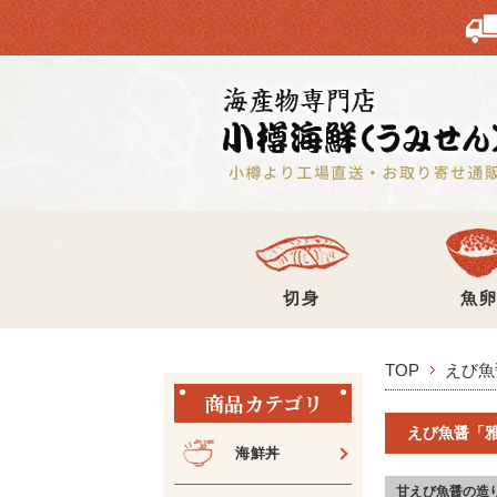
切身
魚
TOP
えび魚
商品カテゴリ
えび魚醤「
海鮮丼
甘えび魚醤の造