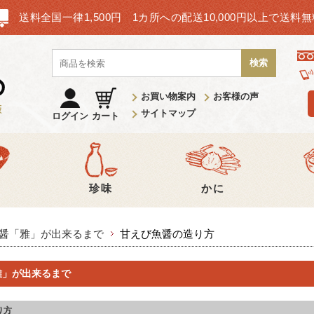
送料全国一律1,500円 1カ所への配送10,000円以上で送料
検索
お買い物案内
お客様の声
サイトマップ
ログイン
カート
卵
珍味
かに
醤「雅」が出来るまで
甘えび魚醤の造り方
雅」が出来るまで
り方