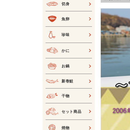
切身
魚卵
珍味
かに
お鍋
新巻鮭
干物
セット商品
焼物