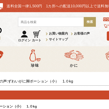
送料全国一律1,500円 1カ所への配送10,000円以上で送料
検索
お買い物案内
お客様の声
サイトマップ
ログイン
カート
卵
珍味
かに
の声:ずわいがに脚ポーション（小） 1.０kg
ーション（小） 1.０kg