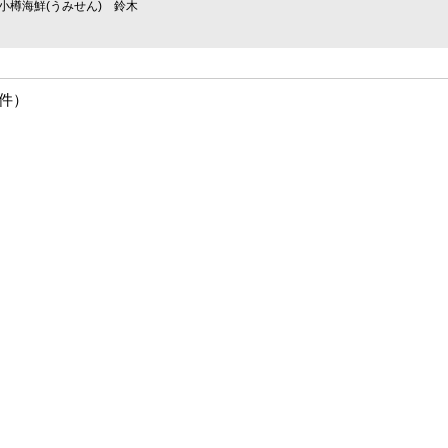
小樽海鮮(うみせん) 鈴木
1件）