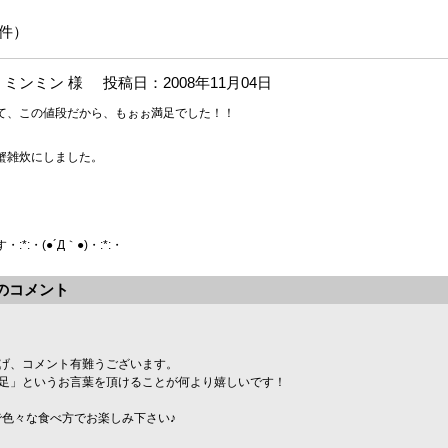
1件）
ミンミン 様
投稿日：2008年11月04日
て、この値段だから、もぉぉ満足でした！！
蟹雑炊にしました。
*:・(●´Д｀●)・:*:・
のコメント
げ、コメント有難うございます。
足」というお言葉を頂けることが何より嬉しいです！
ので色々な食べ方でお楽しみ下さい♪