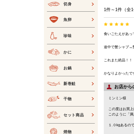
切身
1件～1件（全
魚卵
食いごたえがあっ
珍味
途中で蟹シャブ→
かに
これまた絶品！！
お鍋
かなりよかったです・:
新巻鮭
お店から
ミンミン様
干物
この度はお買上
このように「満
セット商品
１.０kgある
焼物